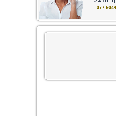
ד ארצי:
077-604