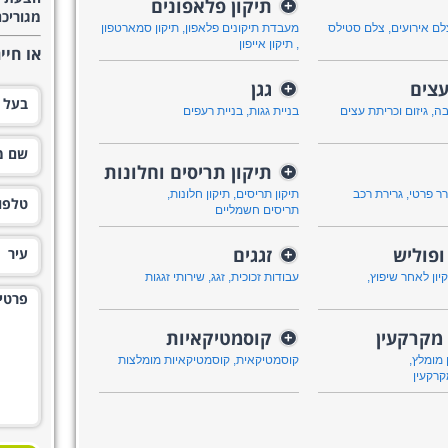
תיקון פלאפונים
+
מגוריכם
לם אירועים
,
צלם סטילס
מעבדת תיקונים פלאפון
,
תיקון סמארטפון
,
תיקון אייפון
או חיי
עצים
גגן
+
בה
,
גיזום וכריתת עצים
בניית גגות
,
בניית רעפים
תיקון תריסים וחלונות
+
רר פרטי
,
גרירת רכב
תיקון תריסים
,
תיקון חלונות
,
תריסים חשמליים
 ופוליש
זגגים
+
קיון לאחר שיפוץ
,
עבודות זכוכית
,
זגג
,
שירותי זגגות
מקרקעין
קוסמטיקאיות
+
 מומלץ
,
קוסמטיקאית
,
קוסמטיקאיות מומלצות
רקעין