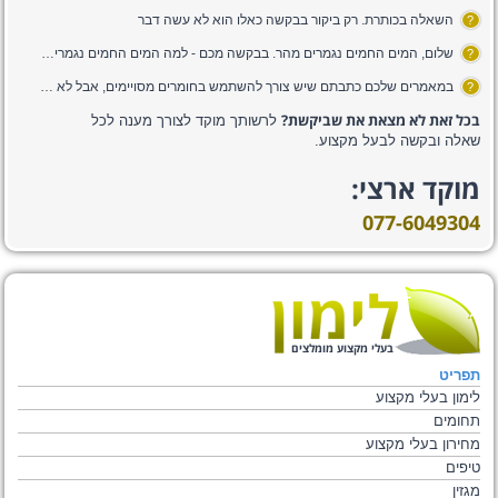
השאלה בכותרת. רק ביקור בבקשה כאלו הוא לא עשה דבר
?
שלום, המים החמים נגמרים מהר. בבקשה מכם - למה המים החמים נגמרים מהר???
?
במאמרים שלכם כתבתם שיש צורך להשתמש בחומרים מסויימים, אבל לא פירטתם את הסוגים שצריך להשתמש בהם, האם תוכלו לספר לנו באיזה חומרים צריך להשתמש בעת ניקוי ספות ???
?
בכל זאת לא מצאת את שביקשת?
לרשותך מוקד לצורך מענה לכל
שאלה ובקשה לבעל מקצוע.
מוקד ארצי:
077-6049304
בעלי מקצוע מומלצים
תפריט
לימון בעלי מקצוע
תחומים
מחירון בעלי מקצוע
טיפים
מגזין