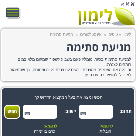
א
א
א
בעלי מקצוע מומלצים
לימון
»
טיפים
»
אינסטלטורים
»
מניעת סתימה
מניעת סתימה
למניעת סתימות בכיור, מומלץ פעם בשבוע לשפוך קומקום מלא במים
רותחים לצנרת.
זה ינקה את השומנים מהצנרת ויבטיח לנו צנרת נקייה ופתוחה, כך שסתימות
לא יוכלו להוויצר בה עם הזמן.
חפש ומצא את בעל המקצוע הדרוש לך.
תחום:
יישוב:
לדוגמא:
לדוגמא:
הובלות
כרם בן זמרה