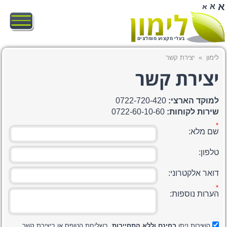
א
א
א
בעלי מקצוע מומלצים
לימון
»
יצירת קשר
יצירת קשר
למוקד הארצי:
0722-720-420
שירות לקוחות:
0722-60-10-60
שם מלא:
טלפון:
דואר אלקטרוני:
הערות נוספות:
השירות ניתן
בחינם וללא התחייבות.
בשליחת הטופס או ביצירת קשר