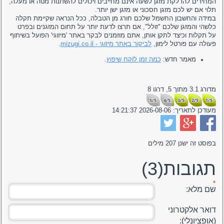
המחירים להדלקת מזגן לשעה אינם מחייבים ויכולים להשתנות מטה או מעלה,
תלוי אם יש לכם מזגן חסכוני או מזגן ישן יותר.
במידה והחשבון החשמל שלכם חורג מן הטבלה, ככל הנראה שקיימת תקלה
כלשהי והמזגן שלכם "זולל", אם תרצו לדעת יותר על תחום המזגנים ובפרט
על תקלות וכיצד לתקן אותן, אתם מוזמנים לבקר באתר 'מיזוגי' הפועל בשיתוף
פעולה עם פורטל לימון,
לביקור באתר מיזוגי - mizugi.co.il
.
מאמר חדש:
כמה זמן לוקח שיפוץ
.
מדורג
3.1
מתוך
5,
דרגו
8
5/5
4/5
3/5
2/5
1/5
מעודכן לתאריך:
2026-08-06 14:21:37
בפוסט זה ישנן
207
מילים
תגובות(3)
שם מלא:
דואר אלקטרוני
(אופציונלי):