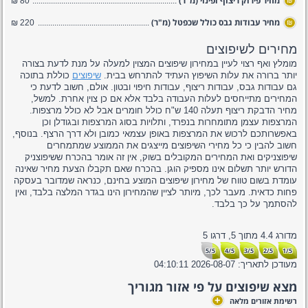
מחיר פירוק ריצוף ופינוי (מ"ר)
80 ₪
₪
מחיר עבודות גבס כולל שכפטל (מ"ר)
220 ₪
₪
מחירים לשיפוצים
מומלץ ואף רצוי לעיין במחירון שיפוצים המצוין למעלה על מנת לדעת בצורה
יותר ברורה את עלות השיפוץ העתיד להתרחש בבית.
שיפוצים
כוללת בתוכה
גם עבודות גבס, עבודות ריצוף, עבודות חיפוי ובטון. אולם, חשוב לדעת כי
המחירים מתייחסים לעלות העבודה בלבד אלא אם כן צוין אחרת. למשל,
מחיר הדבקת ריצוף תעלה 140 ש"ח כולל חומרים אבל לא כולל מרצפות.
המרצפות עצמן מתומחרות בנפרד, ותלויות בסוג המרצפות ובגודלן וכן
באפשרותכם לרכוש את המרצפות באופן עצמאי כמובן ולא דרך הרצף. בנוסף,
חשוב להבין כי כל מחירי השיפוצים מייצגים את הממוצע שמתמחרים
שיפוצניקים ואת המחירים המקובלים בשוק, אין זה אומר בהכרח ששיפוצניק
הדורש יותר תשלום אינו מספיק הוגן. בהכרח שאם תקבלו הצעת מחיר שאינה
עומדת בשום טווח של מחירון שיפוצים המוצע בחינם, כנראה שמדובר בעסקה
פחות כדאית. מעבר לכך, מיותר לציין שהמחירון הינו בגדר המלצה בלבד, ואין
להסתמך על כך בלבד.
מדורג
4.4
מתוך
5,
דרגו
5
5/5
4/5
3/5
2/5
1/5
מעודכן לתאריך:
2026-08-07 04:10:11
מצא שיפוצים על פי אזור מגוריך
+
רשימת אזורים מלאה