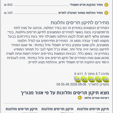
מחיר התקנת תריס חשמלי
800 ₪
₪
מחיר החלפת כפתור הפעלה לתריס
160 ₪
₪
מחירים לתיקון תריסים וחלונות
המחירים הנמצאים במחירון זה הם בגדר המלצה, ונכתבו על מנת לתת
פרספקטיבה נכונה באשר למחירים הממוצעים לתיקון תריסים וחלונות, בכדי
שאתם גולשי לימון תוכלו לבצע החלטה משכילה יותר בעת בחירתכם בבעל
מקצוע לצורך עבודה מסוג זה. המחירים מתייחסים גם לגדלי חלונות
ממוצעים, ולכן שאם עסקינן בתריס חשמלי גדול במיוחד, אזי שגם המחיר
לתיקונו כנראה יהיה גדול יותר, ואותו כנ"ל תקף לגבי כל תמחור המופיע
במחירון זה. באופן כללי, הבעיות הנפוצות בתריסים יחסית דומות אחת לשניה
ומכאן שגם טווח המחירים של תיקון תריסים אינו גדול במיוחד, פרט לעבודות
היסוד והם התקנת תריס חשמלי חדש, והחלפת מנוע לתריס.
מדורג
4.7
מתוך
5,
דרגו
6
5/5
4/5
3/5
2/5
1/5
מעודכן לתאריך:
2026-08-06 04:55:49
מצא תיקון תריסים וחלונות על פי אזור מגוריך
+
רשימת אזורים מלאה
תיקון תריסים וחלונות
תיקון תריסים וחלונות
תיקון תריסים וחלונות