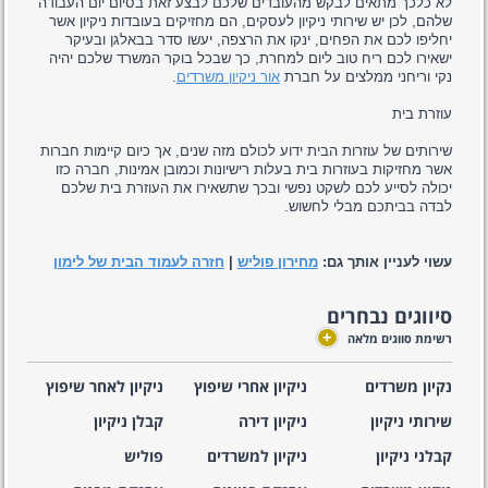
לא כלכך מתאים לבקש מהעובדים שלכם לבצע זאת בסיום יום העבודה
שלהם, לכן יש שירותי ניקיון לעסקים, הם מחזיקים בעובדות ניקיון אשר
יחליפו לכם את הפחים, ינקו את הרצפה, יעשו סדר בבאלגן ובעיקר
ישאירו לכם ריח טוב ליום למחרת, כך שבכל בוקר המשרד שלכם יהיה
נקי וריחני ממלצים על חברת
אור ניקיון משרדים
.
עוזרת בית
שירותים של עוזרות הבית ידוע לכולם מזה שנים, אך כיום קיימות חברות
אשר מחזיקות בעוזרות בית בעלות רישיונות וכמובן אמינות, חברה כזו
יכולה לסייע לכם לשקט נפשי ובכך שתשאירו את העוזרת בית שלכם
לבדה בביתכם מבלי לחשוש.
עשוי לעניין אותך גם:
מחירון פוליש
|
חזרה לעמוד הבית של לימון
סיווגים נבחרים
+
רשימת סווגים מלאה
נקיון משרדים
ניקיון אחרי שיפוץ
ניקיון לאחר שיפוץ
שירותי ניקיון
ניקיון דירה
קבלן ניקיון
קבלני ניקיון
ניקיון למשרדים
פוליש