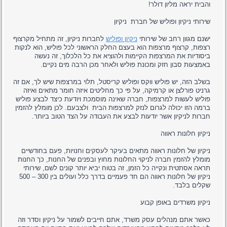
והבית יראה מליון דולר!
שירותי ניקיון ופוליש של חברת ניקיון
ישנם מגוון רחב של שירותי
ניקיון ופוליש
לחברות ניקיון, זה מתחיל מקרצוף
רצפות, קרצוף מרצפות הוא בעצם החלק הראשוני לכל פוליש, הוא לנקות
ביסודיות את המרצפות הקיימות ולהוציא את כל הלכלוך, זה נעשה
באמצעות סבון חזק ומכונת פוליש ולאחר מכן הרבה מים נקיים.
בשלב הזה, יש פוליש ווקס ופוליש קריסטל, תלוי במרצפות שיש לך, אם זה
גרניט פורלצן או קרמיקה, על פי כך מחליטים איזה חומר מתאים ואיזה
פוליש לעשות למרצפות, חברה שאינה מוסמכת ויודעת כיצד לבצע פוליש
ברמה הזו יכולה לגרום לנזק למרצפות הבית ולצבעם. לכן מומלץ להזמין
חברות לניקיון אשר יודעות לבצע את העבודה על הצד הטוב ביותר.
ניקיון חלונות ראווה
ניקיון של חלונות ראווה מתאים בעיקר לעסקים וחנויות, פעם בחודשיים
מומלץ להזמין חברה לניקוי החלונות מחוץ ובפנים של החנות, כך החנות
תראה אסתטית ונקייה כל הזמן, זה בטוח יביא יותר קונים לשם, שירותי
ניקיון של חלונות ראווה הם חד פעמיים בדרך כלל ועולים בין 300 – 500
שקלים בלבד.
ניקיון משרדים באופן קבוע
כאשר אתם מנהלים עסק משרד, אתם חייבים לשמור על ניקיון וסדר וזה